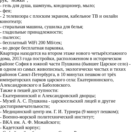
рук, "ножки";
- гель для душа, шампунь, кондиционер, мыло;
- фен;
- 2 телевизора с плоским экраном, кабельное ТВ и онлайн
кинотеатр;
- стиральная машина, сушилка для белья;
- гладильные принадлежности;
- пылесос;
- бесплатный WiFi 200 Мб/сек;
- во дворе бесплатная парковка.
Квартира находится на втором этаже нового четырёхэтажного
дома, 2013 года постройки, расположенном в историческом
районе София в южной части Пушкина (бывшее Царское село) -
в одном из самых живописных, экологически чистых и тихих
районов Санкт-Петербурга, в 10 минутах пешком от трёх
императорских парков царского села: Екатерининского,
Александровского и Баболовского.
Также в пешей доступности:
- Екатерининский и Александровский дворцы;
- Музей А. С. Пушкина - царскосельский лицей и другие
достопримечательности;
- Медицинский центр им. Г. И. Турнера (9 минут пешком);
- Военно-морской политехнический институт;
- ВКА им. А. Ф. Можайского;
- Кадетский корпус;