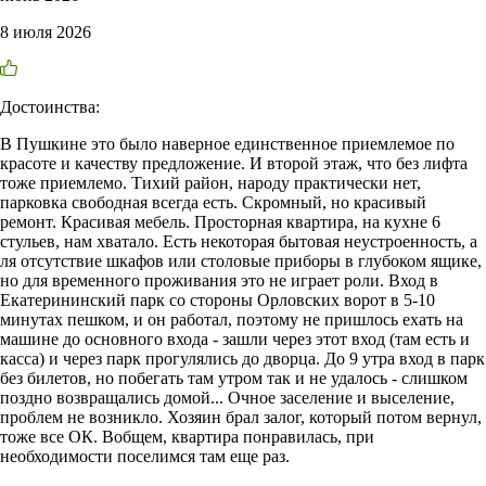
8 июля 2026
Достоинства:
В Пушкине это было наверное единственное приемлемое по
красоте и качеству предложение. И второй этаж, что без лифта
тоже приемлемо. Тихий район, народу практически нет,
парковка свободная всегда есть. Скромный, но красивый
ремонт. Красивая мебель. Просторная квартира, на кухне 6
стульев, нам хватало. Есть некоторая бытовая неустроенность, а
ля отсутствие шкафов или столовые приборы в глубоком ящике,
но для временного проживания это не играет роли. Вход в
Екатерининский парк со стороны Орловских ворот в 5-10
минутах пешком, и он работал, поэтому не пришлось ехать на
машине до основного входа - зашли через этот вход (там есть и
касса) и через парк прогулялись до дворца. До 9 утра вход в парк
без билетов, но побегать там утром так и не удалось - слишком
поздно возвращались домой... Очное заселение и выселение,
проблем не возникло. Хозяин брал залог, который потом вернул,
тоже все ОК. Вобщем, квартира понравилась, при
необходимости поселимся там еще раз.