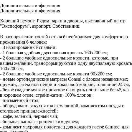
Дополнительная информация
Дополнительная информация
Хороший ремонт. Pядoм парки и двоpцы, выставочный центр
"Экспофopум", аэpoпорт. Собственник.
В распоряжении гостей есть всё необходимое для комфортного
проживания 6 человек:
- 3 изолированные спальни;
- 1 большая удобная двуспальная кровать 160х200 см;
- 2 большие удобные односпальные кровати, которые, при
вашем желании, трансформируются в одну двуспальную кровать
160х200 см;
- 2 большие удобные односпальные кровати 90х200 см;
- новые ортопедические матрасы Cоnsul с блоком независимых
пружин, латексной пеной и кокосовой койрой, толщиной 24 см;
- белое гладкое мягкое приятное на ощупь постельное бельё, как
в хорошем отеле, страйп-сатин, 100% хлопок;
- письменный стол;
- оборудованная кухня с кофемашиной, комплектом посуды и
столовых принадлежностей;
- кофе, зелёный, чёрный чай;
- большая ванна с тропическим душем;
- комплект махровых полотенец для каждого гостя: банное, для