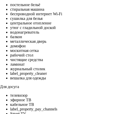
постельное бельё
стиральная машина
беспроводной интернет Wi-Fi
сушилка для белья
центральное отопление
утюг с гладильной доской
водонагреватель
балкон
металлическая дверь
домофон
москитная сетка
рабочий стол
чистящие средства
ламинат
журнальный столик
label_property_cleaner
вешалка для одежды
Для досуга
телевизор
эфирное ТВ
кабельное ТВ
label_property_pay_channels
Smart TV